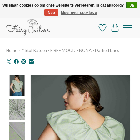
Wij slaan cookies op om onze website te verbeteren. Is dat akkoord?
Ja
Nee
Meer over cookies »
De mooiste online selectie stoffen en mercerie
Verlanglijst
Winkelman
Home
/
* Stof Katoen - FIBRE MOOD - NONA - Dashed Lines
Product image slideshow Items