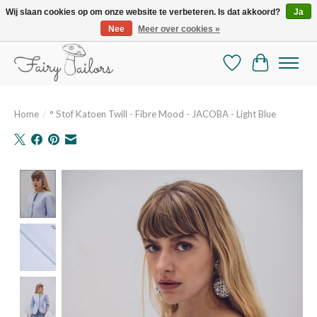
Wij slaan cookies op om onze website te verbeteren. Is dat akkoord?
Ja
Nee
Meer over cookies »
De mooiste online selectie stoffen en mercerie
Verlanglijst
Winkelman
Home
/
° Stof Katoen Twill - Fibre Mood - JACOBA - Light Blue
Product image slideshow Items