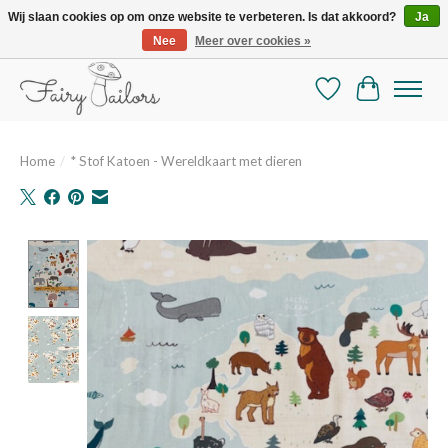
Wij slaan cookies op om onze website te verbeteren. Is dat akkoord?
Ja
Nee
Meer over cookies »
De mooiste online selectie stoffen en mercerie
Verlanglijst
Winkelman
Home
/
* Stof Katoen - Wereldkaart met dieren
Product image slideshow Items