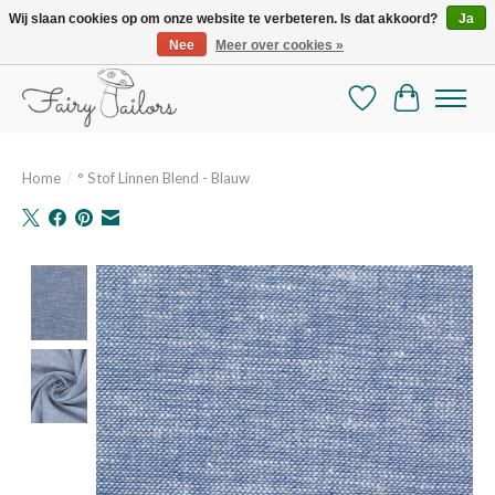
Wij slaan cookies op om onze website te verbeteren. Is dat akkoord?
Ja
Nee
Meer over cookies »
De mooiste online selectie stoffen en mercerie
Verlanglijst
Winkelman
Home
/
° Stof Linnen Blend - Blauw
Product image slideshow Items