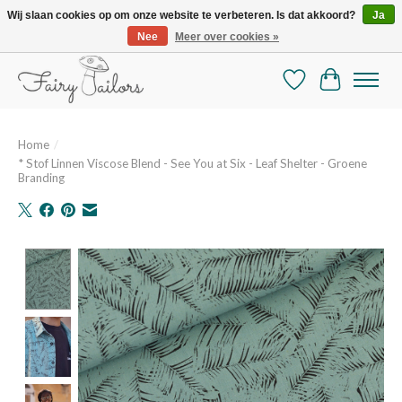
Wij slaan cookies op om onze website te verbeteren. Is dat akkoord?
Ja
Nee
Meer over cookies »
De mooiste online selectie stoffen en mercerie
Verlanglijst
Winkelman
Home
/
* Stof Linnen Viscose Blend - See You at Six - Leaf Shelter - Groene
Branding
Product image slideshow Items