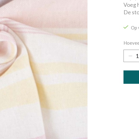
Voeg h
De sto
Op 
Hoevee