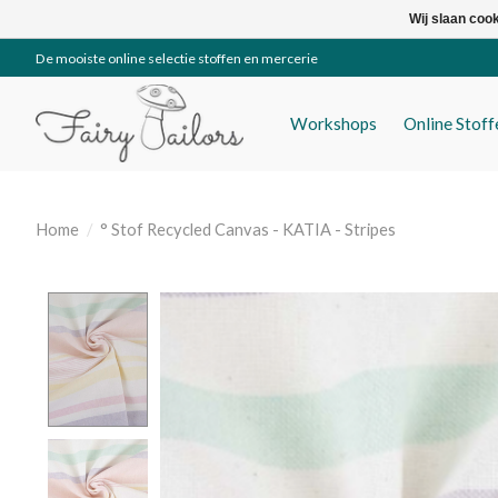
Wij slaan coo
De mooiste online selectie stoffen en mercerie
Workshops
Online Stof
Home
/
° Stof Recycled Canvas - KATIA - Stripes
Product image slideshow Items