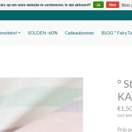
kies op om onze website te verbeteren. Is dat akkoord?
Ja
Nee
Meer 
fenwinkel
SOLDEN -60%
Cadeaubonnen
BLOG * FairyTa
° S
KAT
€1,5
Incl. bt
Prijs 