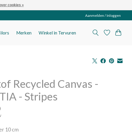
over cookies »
Aanmelden / Inloggen
ilors
Merken
Winkel in Tervuren
tof Recycled Canvas -
IA - Stripes
0
w
per 10 cm