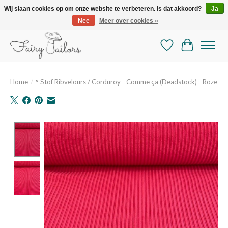
Wij slaan cookies op om onze website te verbeteren. Is dat akkoord?
Ja
Nee
Meer over cookies »
De mooiste online selectie stoffen en mercerie
Verlanglijst
Winkelman
Home
/
° Stof Ribvelours / Corduroy - Comme ça (Deadstock) - Roze
Product image slideshow Items