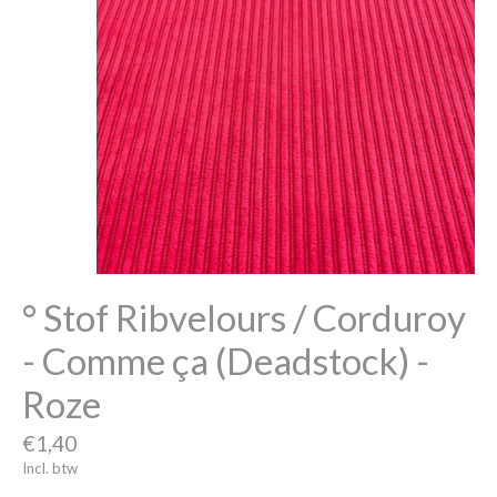
° Stof Ribvelours / Corduroy
- Comme ça (Deadstock) -
Roze
€1,40
Incl. btw