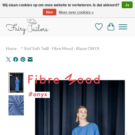
Wij slaan cookies op om onze website te verbeteren. Is dat akkoord?
Ja
Nee
Meer over cookies »
De mooiste online selectie stoffen en mercerie
Verlanglijst
Winkelman
Home
/
° Stof Soft Twill - Fibre Mood - Blauw ONYX
Product image slideshow Items