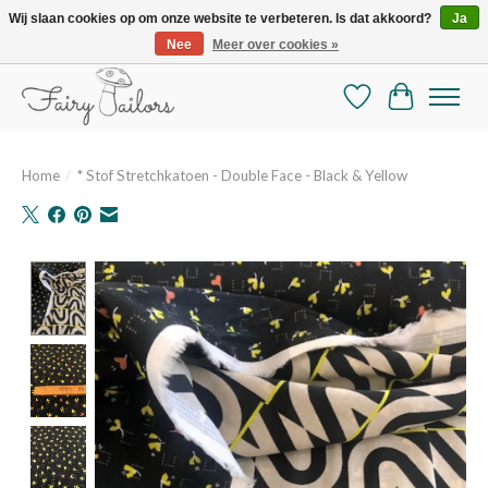
Wij slaan cookies op om onze website te verbeteren. Is dat akkoord?
Ja
Nee
Meer over cookies »
De mooiste online selectie stoffen en mercerie
Verlanglijst
Winkelman
Home
/
* Stof Stretchkatoen - Double Face - Black & Yellow
Product image slideshow Items