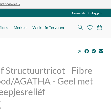
over cookies »
Aanmelden / Inloggen
ilors
Merken
Winkel in Tervuren
f Structuurtricot - Fibre
od/AGATHA - Geel met
eepjesreliëf
9
w