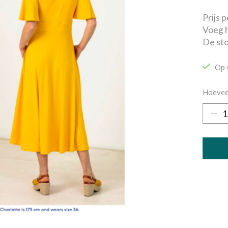
Prijs 
Voeg h
De sto
Op 
Hoevee