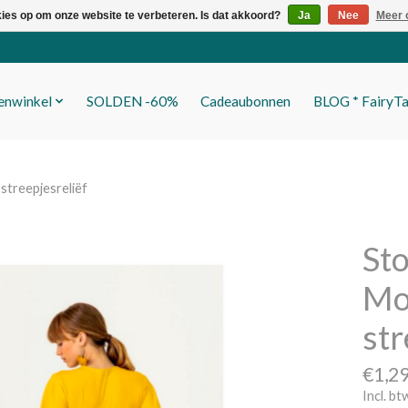
kies op om onze website te verbeteren. Is dat akkoord?
Ja
Nee
Meer 
fenwinkel
SOLDEN -60%
Cadeaubonnen
BLOG * FairyTa
streepjesreliëf
Sto
Mo
str
€1,2
Incl. bt