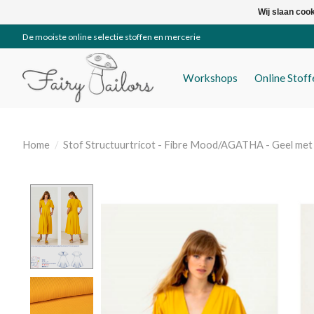
Wij slaan coo
De mooiste online selectie stoffen en mercerie
Workshops
Online Stof
Home
/
Stof Structuurtricot - Fibre Mood/AGATHA - Geel met 
Product image slideshow Items