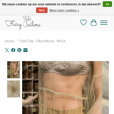
Wij slaan cookies op om onze website te verbeteren. Is dat akkoord?
Ja
Nee
Meer over cookies »
De mooiste online selectie stoffen en mercerie
Verlanglijst
Winkelman
Home
/
* Stof Tule - Fibre Mood - NYLA
Product image slideshow Items