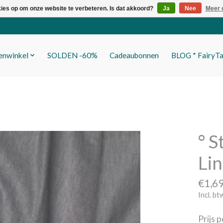
kies op om onze website te verbeteren. Is dat akkoord?
Ja
Nee
Meer 
fenwinkel
SOLDEN -60%
Cadeaubonnen
BLOG * FairyTa
° S
Lin
€1,6
Incl. bt
Prijs 