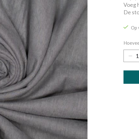
Voeg h
De sto
Op 
Hoevee