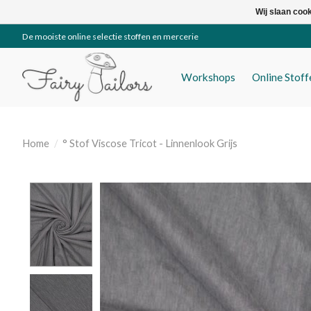
Wij slaan coo
De mooiste online selectie stoffen en mercerie
Workshops
Online Stof
Home
/
° Stof Viscose Tricot - Linnenlook Grijs
Product image slideshow Items