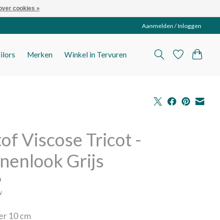
over cookies »
Aanmelden / Inloggen
ilors
Merken
Winkel in Tervuren
tof Viscose Tricot -
nenlook Grijs
9
w
per 10 cm