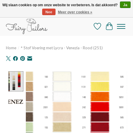
Wij slaan cookies op om onze website te verbeteren. Is dat akkoord?
Ja
Nee
Meer over cookies »
De mooiste online selectie stoffen en mercerie
Verlanglijst
Winkelman
Home
/
° Stof Voering met Lycra - Venezia - Rood (251)
Product image slideshow Items