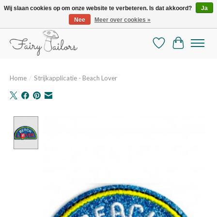
Wij slaan cookies op om onze website te verbeteren. Is dat akkoord?
Ja
Nee
Meer over cookies »
De mooiste online selectie stoffen en mercerie
Verlanglijst
Winkelman
Home
/
Strijkapplicatie - Beach Lover
Product image slideshow Items