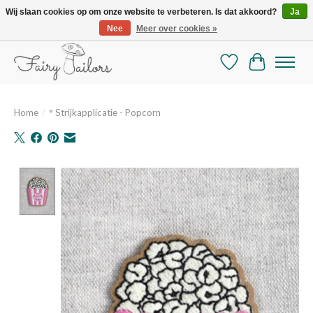
Wij slaan cookies op om onze website te verbeteren. Is dat akkoord?
Ja
Nee
Meer over cookies »
De mooiste online selectie stoffen en mercerie
Verlanglijst
Winkelman
Home
/
° Strijkapplicatie - Popcorn
Product image slideshow Items