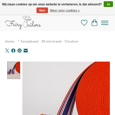
Wij slaan cookies op om onze website te verbeteren. Is dat akkoord?
Ja
Nee
Meer over cookies »
De mooiste online selectie stoffen en mercerie
Verlanglijst
Winkelman
Home
/
° Tassenband - 38 mm breed - Tricolore
Product image slideshow Items