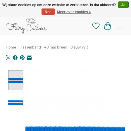
Wij slaan cookies op om onze website te verbeteren. Is dat akkoord?
Ja
Nee
Meer over cookies »
De mooiste online selectie stoffen en mercerie
Verlanglijst
Winkelman
Home
/
Tassenband - 40 mm breed - Blauw Wit
Product image slideshow Items