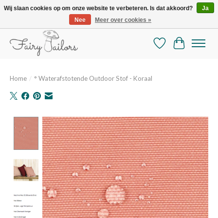
Wij slaan cookies op om onze website te verbeteren. Is dat akkoord?
Ja
Nee
Meer over cookies »
De mooiste online selectie stoffen en mercerie
Verlanglijst
Winkelman
Home
/
° Waterafstotende Outdoor Stof - Koraal
Product image slideshow Items