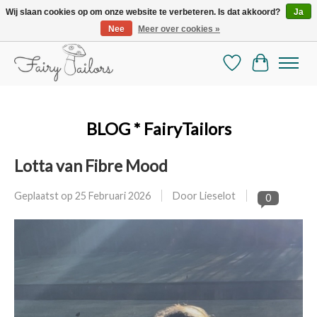
Wij slaan cookies op om onze website te verbeteren. Is dat akkoord?
Ja
Nee
Meer over cookies »
De mooiste online selectie stoffen en mercerie
Verlanglijst
Winkelman
BLOG * FairyTailors
Lotta van Fibre Mood
Geplaatst op
25 Februari 2026
Door Lieselot
0