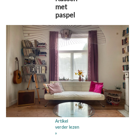
met
paspel
Artikel
verder lezen
»