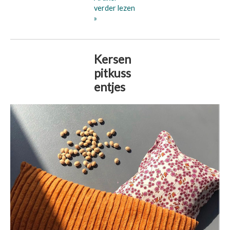
verder lezen
»
Kersen
pitkuss
entjes