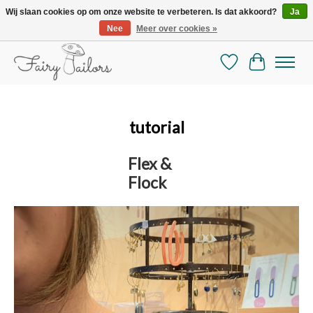
Wij slaan cookies op om onze website te verbeteren. Is dat akkoord?
Ja
Nee
Meer over cookies »
De mooiste online selectie stoffen en mercerie
Verlanglijst
Winkelman
tutorial
Flex &
Flock