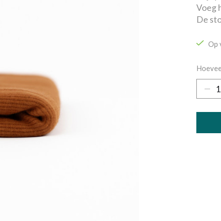
Voeg h
De sto
Op 
Hoevee