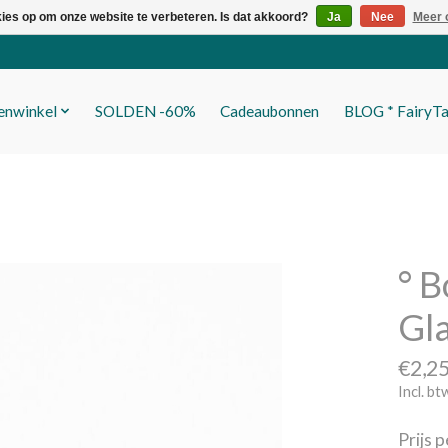
kies op om onze website te verbeteren. Is dat akkoord?
Ja
Nee
Meer 
fenwinkel
SOLDEN -60%
Cadeaubonnen
BLOG * FairyTa
° B
Gl
€2,2
Incl. bt
Prijs 