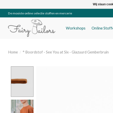
Wij slaan coo
De mooiste online selectie stoffen en mercerie
Workshops
Online Stof
Home
/
° Boordstof - See You at Six - Glazuurd Gemberbruin
Product image slideshow Items