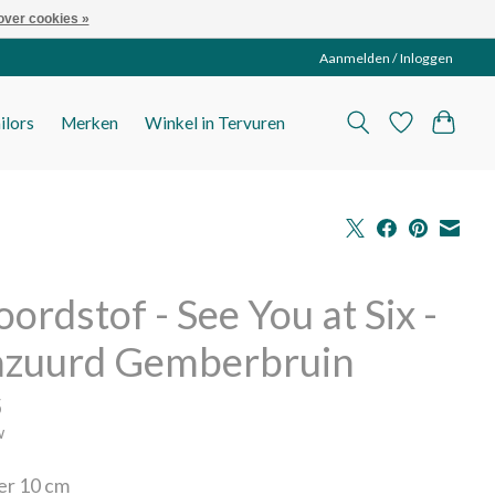
over cookies »
Aanmelden / Inloggen
ilors
Merken
Winkel in Tervuren
oordstof - See You at Six -
azuurd Gemberbruin
5
w
per 10 cm