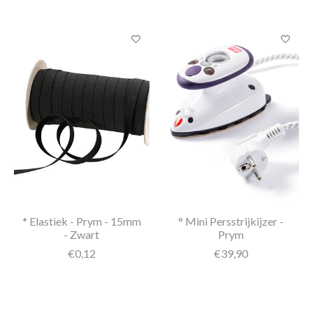
* Elastiek - Prym - 15mm
° Mini Persstrijkijzer -
- Zwart
Prym
€0,12
€39,90