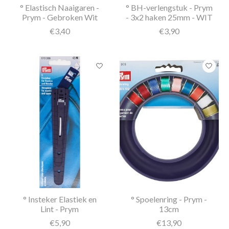
° Elastisch Naaigaren -
° BH-verlengstuk - Prym
Prym - Gebroken Wit
- 3x2 haken 25mm - WIT
€3,40
€3,90
° Insteker Elastiek en
° Spoelenring - Prym -
Lint - Prym
13cm
€5,90
€13,90