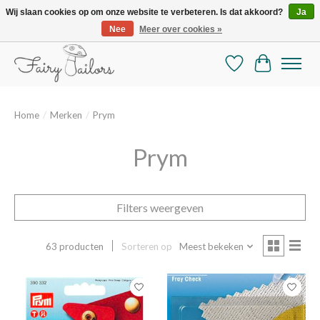
Wij slaan cookies op om onze website te verbeteren. Is dat akkoord?
Ja
Nee
Meer over cookies »
De mooiste online selectie stoffen en mercerie
Verlanglijst
Winkelman
Home
/
Merken
/
Prym
Prym
Filters weergeven
63 producten
Sorteren op
Meest bekeken