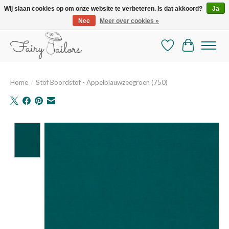
Wij slaan cookies op om onze website te verbeteren. Is dat akkoord?
Ja
Nee
Meer over cookies »
De mooiste online selectie stoffen en mercerie
Verlanglijst
Winkelman
Home
/
Stof Boordstof - Appelblauwzeegroen (750)
Product image slideshow Items