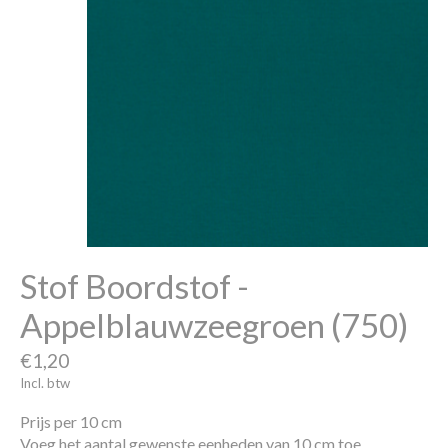
Stof Boordstof -
Appelblauwzeegroen (750)
€1,20
Incl. btw
Prijs per 10 cm
Voeg het aantal gewenste eenheden van 10 cm toe.