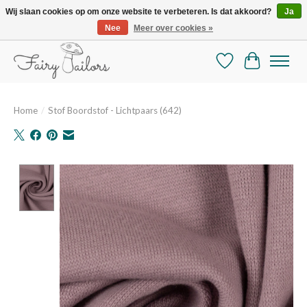
Wij slaan cookies op om onze website te verbeteren. Is dat akkoord?
Ja
Nee
Meer over cookies »
De mooiste online selectie stoffen en mercerie
Verlanglijst
Winkelman
Home
/
Stof Boordstof - Lichtpaars (642)
Product image slideshow Items