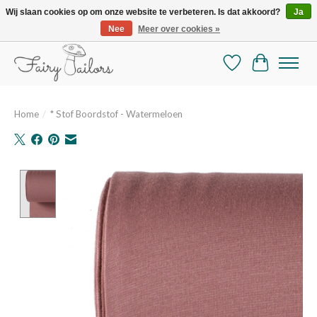
Wij slaan cookies op om onze website te verbeteren. Is dat akkoord?
Ja
Nee
Meer over cookies »
De mooiste online selectie stoffen en mercerie
Verlanglijst
Winkelman
Home
/
* Stof Boordstof - Watermeloen
Product image slideshow Items