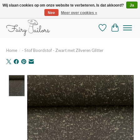
Wij slaan cookies op om onze website te verbeteren. Is dat akkoord?
Ja
Nee
Meer over cookies »
De mooiste online selectie stoffen en mercerie
Verlanglijst
Winkelman
Home
/
- Stof Boordstof - Zwart met Zilveren Glitter
Product image slideshow Items