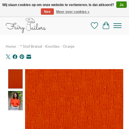
Wij slaan cookies op om onze website te verbeteren. Is dat akkoord?
Ja
Nee
Meer over cookies »
De mooiste online selectie stoffen en mercerie
Verlanglijst
Winkelman
Home
/
° Stof Breisel - Knotties - Oranje
Product image slideshow Items