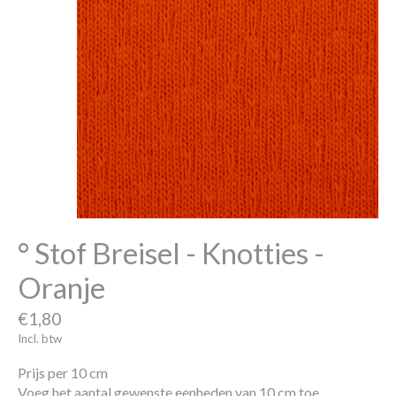
° Stof Breisel - Knotties -
Oranje
€1,80
Incl. btw
Prijs per 10 cm
Voeg het aantal gewenste eenheden van 10 cm toe.