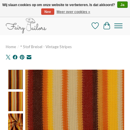
Wij slaan cookies op om onze website te verbeteren. Is dat akkoord?
Ja
Nee
Meer over cookies »
De mooiste online selectie stoffen en mercerie
Verlanglijst
Winkelman
Home
/
° Stof Breisel - Vintage Stripes
Product image slideshow Items