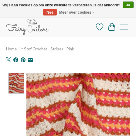
Wij slaan cookies op om onze website te verbeteren. Is dat akkoord?
Ja
Nee
Meer over cookies »
De mooiste online selectie stoffen en mercerie
Verlanglijst
Winkelman
Home
/
° Stof Crochet - Stripes - Pink
Product image slideshow Items