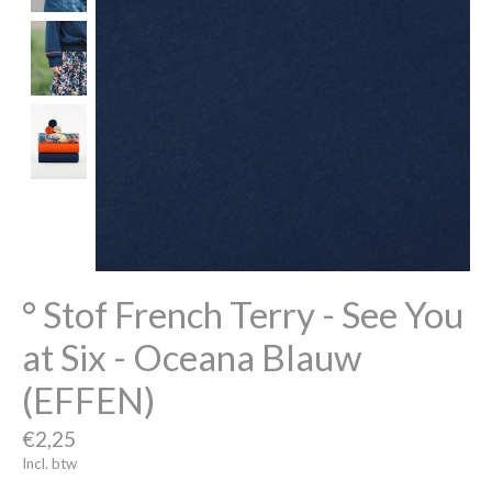
° Stof French Terry - See You
at Six - Oceana Blauw
(EFFEN)
€2,25
Incl. btw