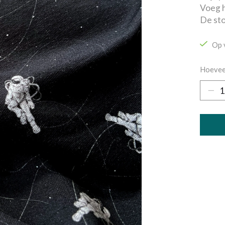
Voeg h
De sto
Op 
Hoevee