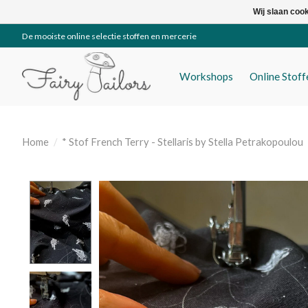
Wij slaan coo
De mooiste online selectie stoffen en mercerie
Workshops
Online Stof
Home
/
* Stof French Terry - Stellaris by Stella Petrakopoulou
Product image slideshow Items