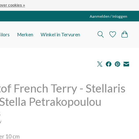
over cookies »
Aanmelden / Inloggen
ilors
Merken
Winkel in Tervuren
tof French Terry - Stellaris
Stella Petrakopoulou
5
w
per 10 cm