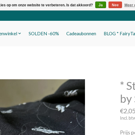
kies op om onze website te verbeteren. Is dat akkoord?
Ja
Nee
Meer 
fenwinkel
SOLDEN -60%
Cadeaubonnen
BLOG * FairyTa
* S
by 
€2,0
Incl. bt
Prijs 