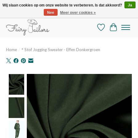
Wij slaan cookies op om onze website te verbeteren. Is dat akkoord?
Ja
Nee
Meer over cookies »
De mooiste online selectie stoffen en mercerie
Verlanglijst
Winkelman
Home
/
° Stof Jogging Sweater - Effen Donkergroen
Product image slideshow Items