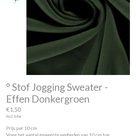
° Stof Jogging Sweater -
Effen Donkergroen
€1,50
Incl. btw
Prijs per 10 cm
Voeg het aantal gewenste eenheden van 10 cm toe.