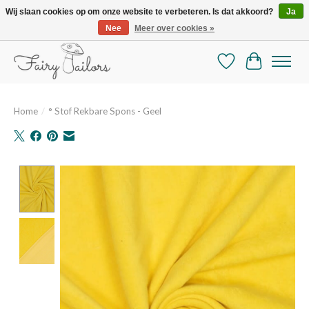
Wij slaan cookies op om onze website te verbeteren. Is dat akkoord?
Ja
Nee
Meer over cookies »
De mooiste online selectie stoffen en mercerie
Verlanglijst
Winkelman
Home
/
° Stof Rekbare Spons - Geel
Product image slideshow Items