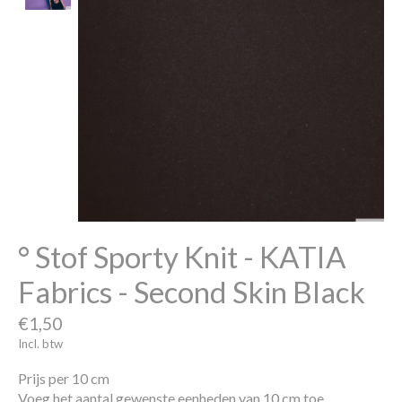
° Stof Sporty Knit - KATIA
Fabrics - Second Skin Black
€1,50
Incl. btw
Prijs per 10 cm
Voeg het aantal gewenste eenheden van 10 cm toe.