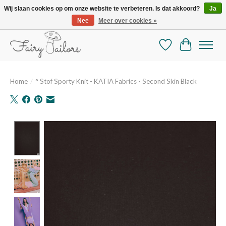
Wij slaan cookies op om onze website te verbeteren. Is dat akkoord?
Ja
Nee
Meer over cookies »
De mooiste online selectie stoffen en mercerie
Verlanglijst
Winkelman
Home
/
° Stof Sporty Knit - KATIA Fabrics - Second Skin Black
Product image slideshow Items