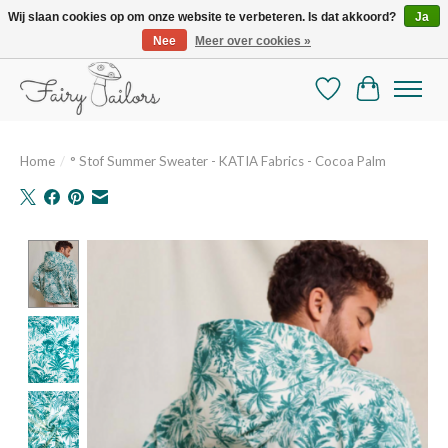
Wij slaan cookies op om onze website te verbeteren. Is dat akkoord?
Ja
Nee
Meer over cookies »
De mooiste online selectie stoffen en mercerie
Verlanglijst
Winkelman
Home
/
° Stof Summer Sweater - KATIA Fabrics - Cocoa Palm
Product image slideshow Items