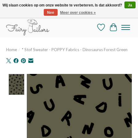
Wij slaan cookies op om onze website te verbeteren. Is dat akkoord?
Ja
Nee
Meer over cookies »
De mooiste online selectie stoffen en mercerie
Verlanglijst
Winkelman
Home
/
* Stof Sweater - POPPY Fabrics - Dinosaurus Forest Green
Product image slideshow Items