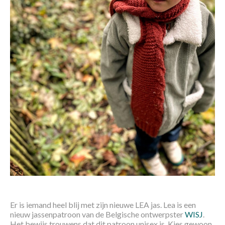
Er is iemand heel blij met zijn nieuwe LEA jas. Lea is een
nieuw jassenpatroon van de Belgische ontwerpster
WISJ
.
Het bewijs trouwens dat dit patroon unisex is. Kies gewoon