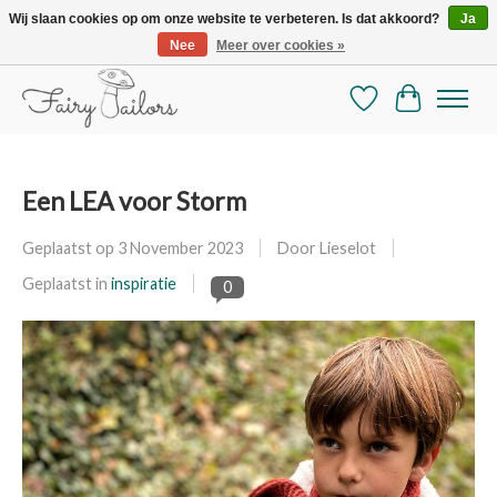
Wij slaan cookies op om onze website te verbeteren. Is dat akkoord?
Ja
Nee
Meer over cookies »
De mooiste online selectie stoffen en mercerie
Verlanglijst
Winkelman
Een LEA voor Storm
Geplaatst op
3 November 2023
Door Lieselot
Geplaatst in
inspiratie
0