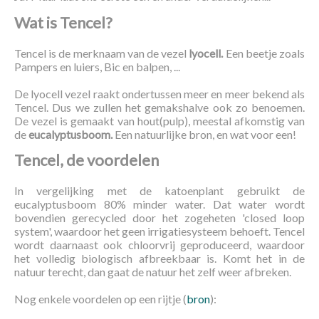
Wat is Tencel?
Tencel is de merknaam van de vezel
lyocell.
Een beetje zoals
Pampers en luiers, Bic en balpen, ...
De lyocell vezel raakt ondertussen meer en meer bekend als
Tencel. Dus we zullen het gemakshalve ook zo benoemen.
De vezel is gemaakt van hout(pulp), meestal afkomstig van
de
eucalyptusboom.
Een natuurlijke bron, en wat voor een!
Tencel, de voordelen
In vergelijking met de katoenplant gebruikt de
eucalyptusboom 80% minder water. Dat water wordt
bovendien gerecycled door het zogeheten 'closed loop
system', waardoor het geen irrigatiesysteem behoeft. Tencel
wordt daarnaast ook chloorvrij geproduceerd, waardoor
het volledig biologisch afbreekbaar is. Komt het in de
natuur terecht, dan gaat de natuur het zelf weer afbreken.
Nog enkele voordelen op een rijtje (
bron
):