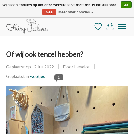
Wij slaan cookies op om onze website te verbeteren. Is dat akkoord?
Ja
Nee
Meer over cookies »
De mooiste online selectie stoffen en mercerie
Verlanglijst
Winkelman
Of wij ook tencel hebben?
Geplaatst op
12 Juli 2022
Door Lieselot
Geplaatst in
weetjes
0