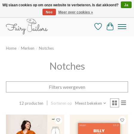
Wij slaan cookies op om onze website te verbeteren. Is dat akkoord?
Ja
Nee
Meer over cookies »
De mooiste online selectie stoffen en mercerie
Verlanglijst
Winkelman
Home
/
Merken
/
Notches
Notches
Filters weergeven
12 producten
Sorteren op
Meest bekeken